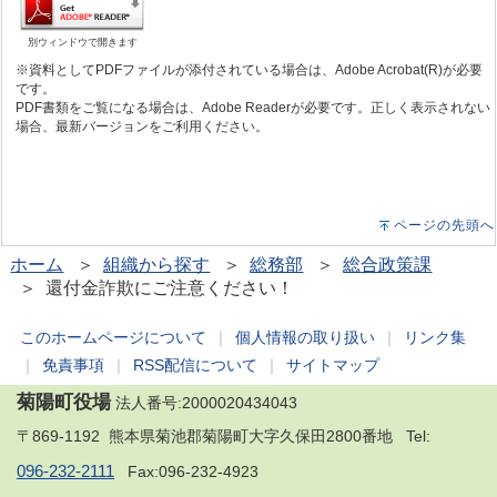
別ウィンドウで開きます
※資料としてPDFファイルが添付されている場合は、Adobe Acrobat(R)が必要
です。
PDF書類をご覧になる場合は、Adobe Readerが必要です。正しく表示されない
場合、最新バージョンをご利用ください。
ページの先頭へ
ホーム
＞
組織から探す
＞
総務部
＞
総合政策課
＞ 還付金詐欺にご注意ください！
このホームページについて
｜
個人情報の取り扱い
｜
リンク集
｜
免責事項
｜
RSS配信について
｜
サイトマップ
菊陽町役場
法人番号:2000020434043
〒869-1192 熊本県菊池郡菊陽町大字久保田2800番地 Tel:
096-232-2111
Fax:096-232-4923