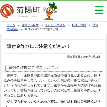
ホーム
＞
分類から探す
＞
くらし・手続き
＞
相談・質問
＞
消費
生活相談
＞ 還付金詐欺にご注意ください！
還付金詐欺にご注意ください！
最終更新日：
2014年3月18日
還付金詐欺にご注意ください
県内で、「医療費や国民健康保険税の還付金があるため、振り
込みの手続きをしてほしい」といった内容の不審な電話があった
という情報が寄せられています。役場から直接ATMの操作をお願
いしたり、書類を提出していないのに電話で口座番号を聞いたり
することはありません。
少しでもおかしいなと思った時は、振り込む前にご相談くださ
い。