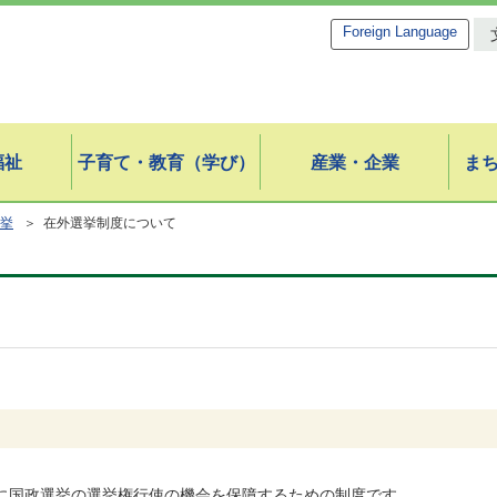
Foreign Language
福祉
子育て・教育（学び）
産業・企業
ま
挙
＞ 在外選挙制度について
国政選挙の選挙権行使の機会を保障するための制度です。