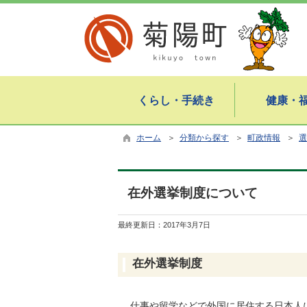
くらし・手続き
健康・
ホーム
＞
分類から探す
＞
町政情報
＞
選
在外選挙制度について
最終更新日：
2017年3月7日
在外選挙制度
仕事や留学などで外国に居住する日本人に