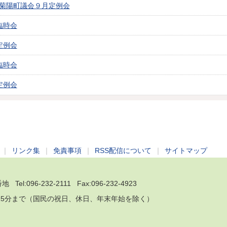
回菊陽町議会９月定例会
臨時会
定例会
臨時会
定例会
｜
リンク集
｜
免責事項
｜
RSS配信について
｜
サイトマップ
 Tel:
096-232-2111
Fax:096-232-4923
5時15分まで（国民の祝日、休日、年末年始を除く）