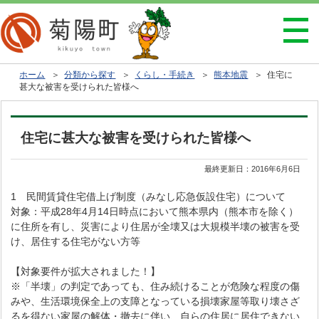
ホーム
＞
分類から探す
＞
くらし・手続き
＞
熊本地震
＞ 住宅に
甚大な被害を受けられた皆様へ
住宅に甚大な被害を受けられた皆様へ
最終更新日：
2016年6月6日
1 民間賃貸住宅借上げ制度（みなし応急仮設住宅）について
対象：平成28年4月14日時点において熊本県内（熊本市を除く）
に住所を有し、災害により住居が全壊又は大規模半壊の被害を受
け、居住する住宅がない方等
【対象要件が拡大されました！】
※「半壊」の判定であっても、住み続けることが危険な程度の傷
みや、生活環境保全上の支障となっている損壊家屋等取り壊さざ
るを得ない家屋の解体・撤去に伴い、自らの住居に居住できない