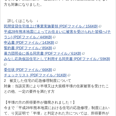
方も対象になりました。
詳しくはこちら ↓
民間賃貸住宅借上げ事業実施要領 [PDFファイル／156KB]
平成28年熊本地震によってお住まいに被害を受けられた皆様へ(チ
ラシ) [PDFファイル／449KB]
申込書 [PDFファイル／143KB]
誓約書 [PDFファイル／85KB]
暴力団照会に係る同意書 [PDFファイル／61KB]
みなし応急仮設住宅として利用する同意書 [PDFファイル／59KB]
委任状 [PDFファイル／66KB]
チェックリスト [PDFファイル／91KB]
2 被災した住宅の応急修理制度について
対象：当該災害により半壊又は大規模半壊の住家被害を受けたこ
との他、一定の要件を満たす方
【半壊の方の所得要件が撤廃されました！】
今まで「平成28年熊本地震における住宅の応急修理」制度におい
て、り災証明で「半壊」と判定された方については、所得要件が