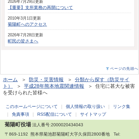
2026年7月29日更新
【重要】支所業務の再開について
2010年3月1日更新
菊陽町へのアクセス
2026年7月28日更新
町民の皆さまへ
ページの先頭へ
ホーム
＞
防災・災害情報
＞
分類から探す（防災サイ
ト）
＞
平成28年熊本地震関連情報
＞ 住宅に甚大な被害
を受けられた皆様へ
このホームページについて
｜
個人情報の取り扱い
｜
リンク集
｜
免責事項
｜
RSS配信について
｜
サイトマップ
菊陽町役場
法人番号:2000020434043
〒869-1192 熊本県菊池郡菊陽町大字久保田2800番地 Tel: