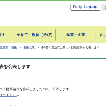
Foreign Language
福祉
子育て・教育（学び）
産業・企業
ま
政運営・財政
＞
財政状況
＞ 令和2年度決算に基づく財務諸表を公表します
表を公表します
基づく財務諸表を作成しましたので、公表します。
キロバイト）