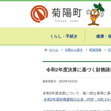
くらし・手続き
健康・
ホーム
＞
分類から探す
＞
町政情報
＞
行
令和2年度決算に基づく財務諸
最終更新日：
2022年3月31日
令和2年度決算について、統一的な基準に
令和2年度財務書類の公表（PDF：935.1