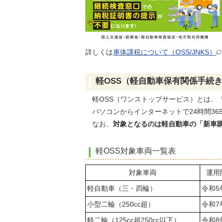
詳しくは
車体課税について（OSS/JNKS）
軽OSS（軽自動車保有関係手続
軽OSS（ワンストップサービス）とは、
パソコンからインターネットで24時間36
なお、
対象となるのは軽自動車の「新車
軽OSS対象車両一覧表
対象車両
運用
軽自動車（三・四輪）
令和5
小型二輪（250cc超）
令和7
軽二輪（125cc超250cc以下）
令和8