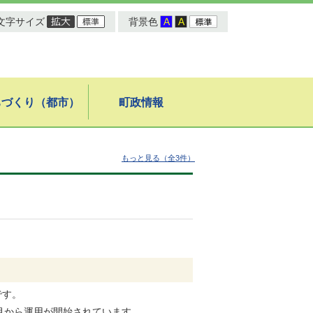
文字サイズ
背景色
ちづくり（都市）
町政情報
もっと見る（全3件）
略語です。
月から運用が開始されています。