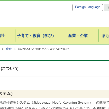
Foreign Language
福祉
子育て・教育（学び）
産業・企業
ま
＞
税金
＞ 軽JNKSおよび軽OSSシステムについて
ムについて
ステム）
システム（Jidousyazei Noufu Kakuninn System）」の
自動車税の納付状況をオンラインで確認できるシステムで、令和5年1