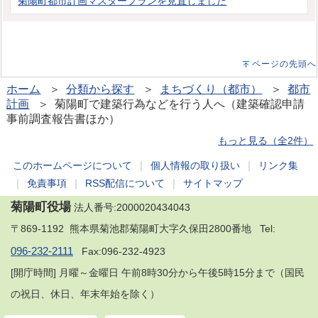
菊陽町都市計画マスタープランを見直しました
ページの先頭へ
ホーム
＞
分類から探す
＞
まちづくり（都市）
＞
都市
計画
＞ 菊陽町で建築行為などを行う人へ（建築確認申請
事前調査報告書ほか）
もっと見る（全2件）
このホームページについて
｜
個人情報の取り扱い
｜
リンク集
｜
免責事項
｜
RSS配信について
｜
サイトマップ
菊陽町役場
法人番号:2000020434043
〒869-1192 熊本県菊池郡菊陽町大字久保田2800番地 Tel:
096-232-2111
Fax:096-232-4923
[開庁時間] 月曜～金曜日 午前8時30分から午後5時15分まで（国民
の祝日、休日、年末年始を除く）