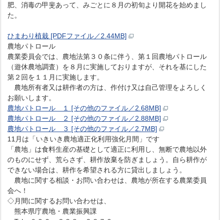
肥、消毒の甲斐あって、みごとに８月の初旬より開花を始めまし
た。
ひまわり植栽 [PDFファイル／2.44MB]
農地パトロール
農業委員会では、農地法第３０条に伴う、第１回農地パトロール
（遊休農地調査）を８月に実施しておりますが、それを基にした
第２回を１１月に実施します。
農地所有者又は耕作者の方は、作付け又は自己管理をよろしく
お願いします。
農地パトロール １ [その他のファイル／2.68MB]
農地パトロール ２ [その他のファイル／2.88MB]
農地パトロール ３ [その他のファイル／2.7MB]
11月は「いきいき農地適正化利用強化月間」です
「農地」は食料生産の基礎として適正に利用し、無断で農地以外
のものにせず、荒らさず、耕作放棄を防ぎましょう。自ら耕作が
できない場合は、耕作を希望される方に貸出しましょう。
農地に関する相談・お問い合わせは、農地が所在する農業委員
会へ！
◇月間に関するお問い合わせは、
熊本県庁農地・農業振興課