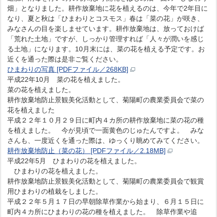
畑」となりました。耕作放棄地に花を植えるのは、今年で2年目に
なり、夏と秋は「ひまわりとコスモス」春は「菜の花」が咲き、
みなさんの目を楽しませています。耕作放棄地は、放っておけば
「荒れた土地」ですが、しっかり管理すれば「人々が潤いを感じ
る土地」になります。10月末には、菜の花を植える予定です。お
近くを通った際は是非ご覧ください。
ひまわりの写真 [PDFファイル／268KB]
平成22年10月 菜の花を植えました。
菜の花を植えました。
耕作放棄地防止景観美化活動として、菊陽町の農業委員会で菜の
花を植えました
平成２２年１０月２９日に町内４カ所の耕作放棄地に菜の花の種
を植えました。 今が見頃で一面黄色のじゅたんですよ。 みな
さんも、一度近くを通った際は、ゆっくり眺めてみてください。
耕作放棄地防止（菜の花） [PDFファイル／2.18MB]
平成22年5月 ひまわりの花を植えました。
ひまわりの花を植えました。
耕作放棄地防止景観美化活動として、菊陽町の農業委員会で観賞
用ひまわりの植栽をしました。
平成２２年５月１７日の早朝除草作業から始まり、６月１５日に
町内４カ所にひまわりの花の種を植えました。 除草作業や追