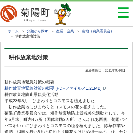
ホーム
＞
分類から探す
＞
産業・企業
＞
農地（農業委員会）
＞ 耕作放棄地対策
耕作放棄地対策
最終更新日：
2011年9月6日
耕作放棄地緊急対策の概要
耕作放棄地緊急対策の概要 [PDFファイル／1.21MB]
耕作放棄地防止景観美化活動
平成23年5月 ひまわりとコスモスを植えました
耕作放棄地にひまわりとコスモスの花を植えました。
菊陽町農業委員会では、耕作放棄地防止景観美化活動として、今
年5月末、町内4カ所（国体道路2カ所、さんふれあ西側、菊陽バイ
パス沿い）にひまわりとコスモスの種を植えました。除草作業や
追肥、消毒を行い8月の初旬より開花をはじめ畑一面の「ひまわり