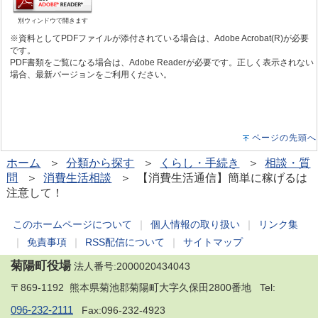
別ウィンドウで開きます
※資料としてPDFファイルが添付されている場合は、Adobe Acrobat(R)が必要
です。
PDF書類をご覧になる場合は、Adobe Readerが必要です。正しく表示されない
場合、最新バージョンをご利用ください。
ページの先頭へ
ホーム
＞
分類から探す
＞
くらし・手続き
＞
相談・質
問
＞
消費生活相談
＞ 【消費生活通信】簡単に稼げるは
注意して！
このホームページについて
｜
個人情報の取り扱い
｜
リンク集
｜
免責事項
｜
RSS配信について
｜
サイトマップ
菊陽町役場
法人番号:2000020434043
〒869-1192 熊本県菊池郡菊陽町大字久保田2800番地 Tel:
096-232-2111
Fax:096-232-4923