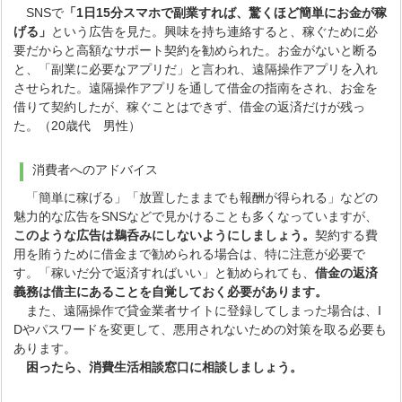
SNSで
「1日15分スマホで副業すれば、驚くほど簡単にお金が稼
げる」
という広告を見た。興味を持ち連絡すると、稼ぐために必
要だからと高額なサポート契約を勧められた。お金がないと断る
と、「副業に必要なアプリだ」と言われ、遠隔操作アプリを入れ
させられた。遠隔操作アプリを通して借金の指南をされ、お金を
借りて契約したが、稼ぐことはできず、借金の返済だけが残っ
た。（20歳代 男性）
消費者へのアドバイス
「簡単に稼げる」「放置したままでも報酬が得られる」などの
魅力的な広告をSNSなどで見かけることも多くなっていますが、
このような広告は鵜呑みにしないようにしましょう。
契約する費
用を賄うために借金まで勧められる場合は、特に注意が必要で
す。「稼いだ分で返済すればいい」と勧められても、
借金の返済
義務は借主にあることを自覚しておく必要があります。
また、遠隔操作で貸金業者サイトに登録してしまった場合は、I
Dやパスワードを変更して、悪用されないための対策を取る必要も
あります。
困ったら、消費生活相談窓口に相談しましょう。