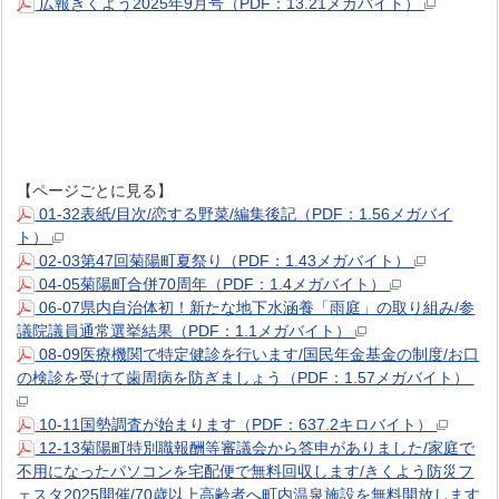
広報きくよう2025年9月号（PDF：13.21メガバイト）
【ページごとに見る】
01-32表紙/目次/恋する野菜/編集後記（PDF：1.56メガバイ
ト）
02-03第47回菊陽町夏祭り（PDF：1.43メガバイト）
04-05菊陽町合併70周年（PDF：1.4メガバイト）
06-07県内自治体初！新たな地下水涵養「雨庭」の取り組み/参
議院議員通常選挙結果（PDF：1.1メガバイト）
08-09医療機関で特定健診を行います/国民年金基金の制度/お口
の検診を受けて歯周病を防ぎましょう（PDF：1.57メガバイト）
10-11国勢調査が始まります（PDF：637.2キロバイト）
12-13菊陽町特別職報酬等審議会から答申がありました/家庭で
不用になったパソコンを宅配便で無料回収します/きくよう防災フ
ェスタ2025開催/70歳以上高齢者へ町内温泉施設を無料開放します