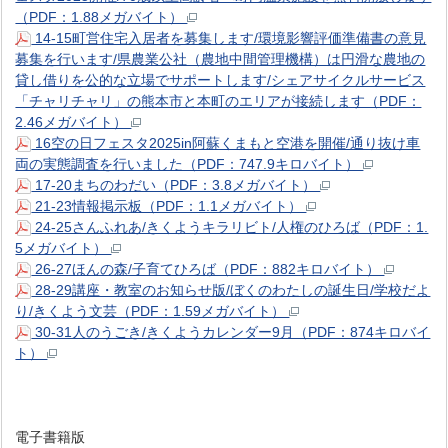
（PDF：1.88メガバイト）
14-15町営住宅入居者を募集します/環境影響評価準備書の意見
募集を行います/県農業公社（農地中間管理機構）は円滑な農地の
貸し借りを公的な立場でサポートします/シェアサイクルサービス
「チャリチャリ」の熊本市と本町のエリアが接続します（PDF：
2.46メガバイト）
16空の日フェスタ2025in阿蘇くまもと空港を開催/通り抜け車
両の実態調査を行いました（PDF：747.9キロバイト）
17-20まちのわだい（PDF：3.8メガバイト）
21-23情報掲示板（PDF：1.1メガバイト）
24-25さんふれあ/きくようキラリビト/人権のひろば（PDF：1.
5メガバイト）
26-27ほんの森/子育てひろば（PDF：882キロバイト）
28-29講座・教室のお知らせ版/ぼくのわたしの誕生日/学校だよ
り/きくよう文芸（PDF：1.59メガバイト）
30-31人のうごき/きくようカレンダー9月（PDF：874キロバイ
ト）
電子書籍版