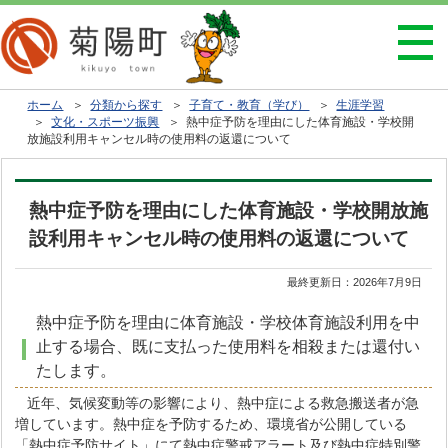
ホーム
＞
分類から探す
＞
子育て・教育（学び）
＞
生涯学習
＞
文化・スポーツ振興
＞ 熱中症予防を理由にした体育施設・学校開
放施設利用キャンセル時の使用料の返還について
熱中症予防を理由にした体育施設・学校開放施
設利用キャンセル時の使用料の返還について
最終更新日：
2026年7月9日
熱中症予防を理由に体育施設・学校体育施設利用を中
止する場合、既に支払った使用料を相殺または還付い
たします。
近年、気候変動等の影響により、熱中症による救急搬送者が急
増しています。熱中症を予防するため、環境省が公開している
「熱中症予防サイト」にて熱中症警戒アラート及び熱中症特別警