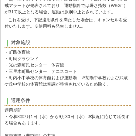
戒アラートが発表されており、運動指針では暑さ指数（WBGT）
が31℃以上となる場合、運動は原則中止とされています。
これを受け、下記適用条件を満たした場合は、キャンセルを受
付いたします。※使用料も発生しません。
対象施設
・町民体育館
・町民グラウンド
・光の森町民センター 体育館
・三里木町民センター テニスコート
・町内小中学校の体育館および運動場 ※菊陽中学校および武蔵
ケ丘中学校の体育館は空調が整備されているため除く。
適用条件
適用期間
・令和8年7月1日（水）から9月30日（水）※状況に応じて延長す
る場合もあります。
屋内施設（非空調）の基準