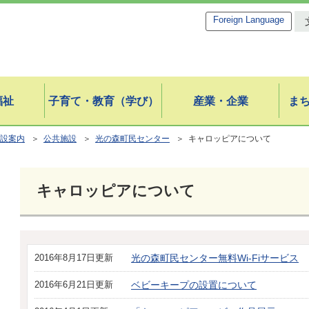
Foreign Language
福祉
子育て・教育（学び）
産業・企業
ま
設案内
＞
公共施設
＞
光の森町民センター
＞ キャロッピアについて
キャロッピアについて
2016年8月17日更新
光の森町民センター無料Wi-Fiサービス
2016年6月21日更新
ベビーキープの設置について