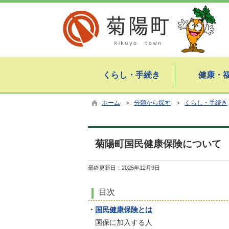
くらし・手続き
健康・
ホーム
＞
分類から探す
＞
くらし・手続き
菊陽町国民健康保険について
最終更新日：
2025年12月9日
目次
・
国民健康保険とは
国保に加入する人