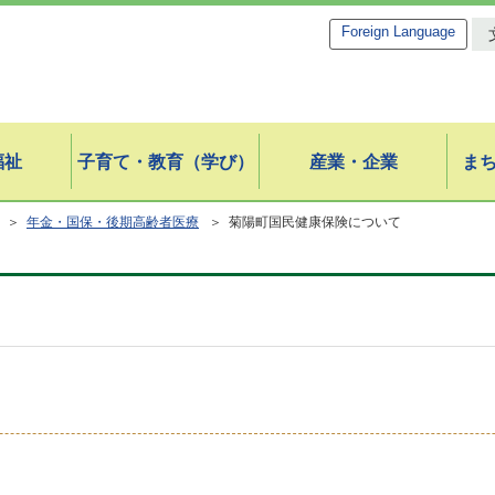
Foreign Language
福祉
子育て・教育（学び）
産業・企業
ま
＞
年金・国保・後期高齢者医療
＞ 菊陽町国民健康保険について