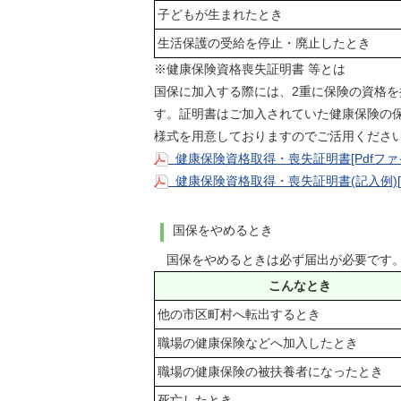
子どもが生まれたとき
生活保護の受給を停止・廃止したとき
※健康保険資格喪失証明書 等とは
国保に加入する際には、2重に保険の資格を
す。証明書はご加入されていた健康保険の
様式を用意しておりますのでご活用くださ
健康保険資格取得・喪失証明書[Pdfファイ
健康保険資格取得・喪失証明書(記入例)[P
国保をやめるとき
国保をやめるときは必ず届出が必要です。
こんなとき
他の市区町村へ転出するとき
職場の健康保険などへ加入したとき
職場の健康保険の被扶養者になったとき
死亡したとき