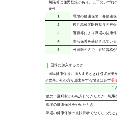
菊陽町に住民登録があり、以下のいずれの
要件
1
職場の健康保険（各健康保
2
後期高齢者医療制度の被保
3
退職等により職場の健康保
4
生活保護を受給されている
5
外国籍の方で、在留資格が
国保に加入するとき
国民健康保険に加入するときは必ず届出が
※世帯が別の方が届出をする場合は必ず
委
こ
他の市区町村から転入してきたとき（職場
職場の健康保険をやめたとき
職場の健康保険の被扶養者でなくなったと