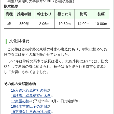
菊池郡菊陽町大字原水5130（鉄砲小路区）
樹木概要
樹種
推定樹齢
幹まわり
根まわり
樹高
枝幅
椿
350年
2.06m
10.60m
14.00m
10.00m
文化財概要
この椿は鉄砲小路の東端の林家の裏庭にあり、樹勢は極めて良
好で春には多くの花を咲かせていました。
ツバキは常緑の高木で成長は遅く、鉄砲小路においては、防火
林として屋敷の堺に植えられ、種子は油を得られる貴重な資源と
して大切にされてきました。
その他の天然記念物
15入道水菅原神社の楠
16鉄砲小路鳥栖家の木斛
17萬屋の楠
(平成29年10月26日指定解除)
18鈴木重俊氏宅の木斛
19下津久礼日吉神社の楠