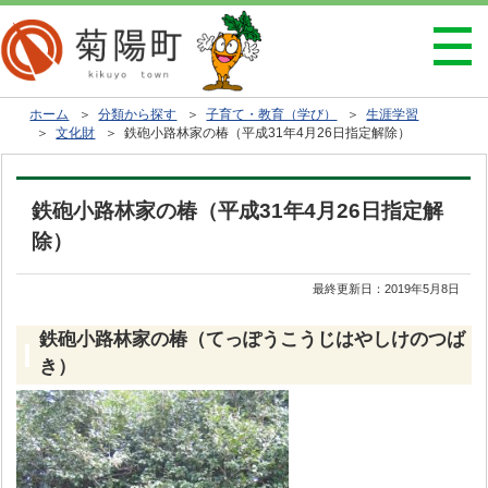
ホーム
＞
分類から探す
＞
子育て・教育（学び）
＞
生涯学習
＞
文化財
＞ 鉄砲小路林家の椿（平成31年4月26日指定解除）
鉄砲小路林家の椿（平成31年4月26日指定解
除）
最終更新日：
2019年5月8日
鉄砲小路林家の椿（てっぽうこうじはやしけのつば
き）