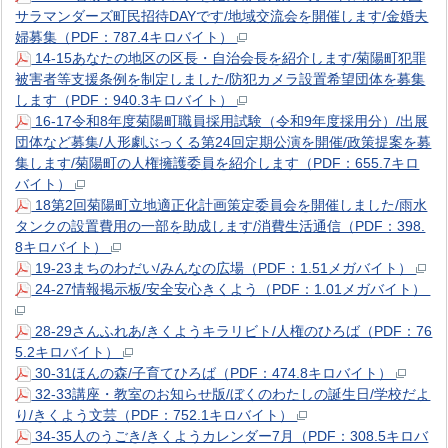
サラマンダーズ町民招待DAYです/地域交流会を開催します/金婚夫
婦募集（PDF：787.4キロバイト）
14-15あなたの地区の区長・自治会長を紹介します/菊陽町犯罪
被害者等支援条例を制定しました/防犯カメラ設置希望団体を募集
します（PDF：940.3キロバイト）
16-17令和8年度菊陽町職員採用試験（令和9年度採用分）/出展
団体など募集/人形劇ぶっくる第24回定期公演を開催/政策提案を募
集します/菊陽町の人権擁護委員を紹介します（PDF：655.7キロ
バイト）
18第2回菊陽町立地適正化計画策定委員会を開催しました/雨水
タンクの設置費用の一部を助成します/消費生活通信（PDF：398.
8キロバイト）
19-23まちのわだい/みんなの広場（PDF：1.51メガバイト）
24-27情報掲示板/安全安心きくよう（PDF：1.01メガバイト）
28-29さんふれあ/きくようキラリビト/人権のひろば（PDF：76
5.2キロバイト）
30-31ほんの森/子育てひろば（PDF：474.8キロバイト）
32-33講座・教室のお知らせ版/ぼくのわたしの誕生日/学校だよ
り/きくよう文芸（PDF：752.1キロバイト）
34-35人のうごき/きくようカレンダー7月（PDF：308.5キロバ