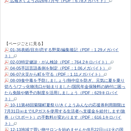
広報きくよう2026年7月号（PDF：6.78メガバイト）
【ページごとに見る】
01-36表紙/目次/恋する野菜/編集後記（PDF：1.29メガバイ
ト）
02-03特定健診・がん検診（PDF：764.2キロバイト）
04-05手話言語条例を制定（PDF：1.06メガバイト）
06-07火災から町を守る（PDF：1.11メガバイト）
08-09食中毒を予防しましょう/熱中症を防ぎ、元気に夏を乗り
切ろう/フッ化物洗口が始まりました/国民年金保険料の納付に困っ
たら免除や猶予の制度を活用しましょう（PDF：629キロバイ
ト）
10-11第48回菊陽町夏祭り/きくようみんなの応援券利用期限は
7月31日㈮まで/LPガスを使用する生活者へ支援金を給付します/旅
券（パスポート）の手数料が変わります（PDF：616.1キロバイ
ト）
12-13地域で買い物サロンを始めませんか/8月22日㈯は火の国