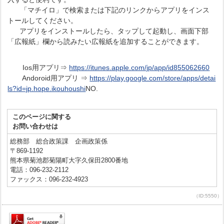
「マチイロ」で検索または下記のリンクからアプリをインス
トールしてください。
アプリをインストールしたら、タップして起動し、画面下部
「広報紙」欄から読みたい広報紙を追加することができます。
Ios用アプリ⇒
https://itunes.apple.com/jp/app/id855062660
Andoroid用アプリ ⇒
https://play.google.com/store/apps/detai
ls?id=jp.hope.ikouhoushi
NO.
このページに関する
お問い合わせは
総務部 総合政策課 企画政策係
〒869-1192
熊本県菊池郡菊陽町大字久保田2800番地
電話：096-232-2112
ファックス：096-232-4923
（ID:5550）