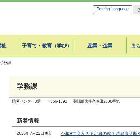
Foreign Language
福祉
子育て・教育（学び）
産業・企業
ま
学務課
学務課
防災センター3階
〒869-1192
菊陽町大字久保田2800番地
新着情報
2026年7月22日更新
令和9年度入学予定者の就学時健康診断