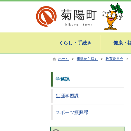
くらし・手続き
健康・
ホーム
＞
組織から探す
＞
教育委員会
＞ 
学務課
生涯学習課
スポーツ振興課