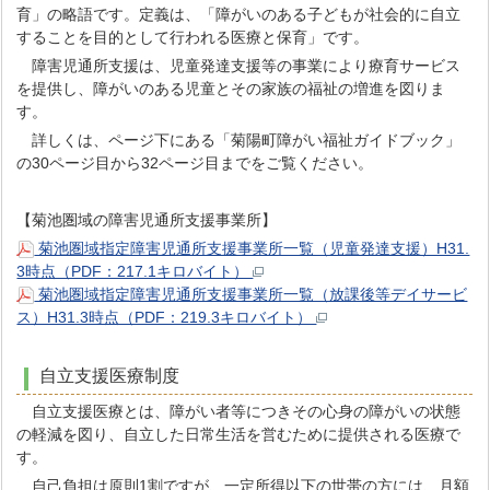
育」の略語です。定義は、「障がいのある子どもが社会的に自立
することを目的として行われる医療と保育」です。
障害児通所支援は、児童発達支援等の事業により療育サービス
を提供し、障がいのある児童とその家族の福祉の増進を図りま
す。
詳しくは、ページ下にある「菊陽町障がい福祉ガイドブック」
の30ページ目から32ページ目までをご覧ください。
【菊池圏域の障害児通所支援事業所】
菊池圏域指定障害児通所支援事業所一覧（児童発達支援）H31.
3時点（PDF：217.1キロバイト）
菊池圏域指定障害児通所支援事業所一覧（放課後等デイサービ
ス）H31.3時点（PDF：219.3キロバイト）
自立支援医療制度
自立支援医療とは、障がい者等につきその心身の障がいの状態
の軽減を図り、自立した日常生活を営むために提供される医療で
す。
自己負担は原則1割ですが、一定所得以下の世帯の方には、月額