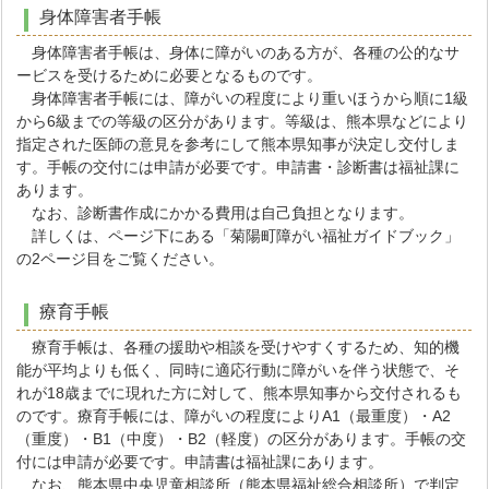
身体障害者手帳
身体障害者手帳は、身体に障がいのある方が、各種の公的なサ
ービスを受けるために必要となるものです。
身体障害者手帳には、障がいの程度により重いほうから順に1級
から6級までの等級の区分があります。等級は、熊本県などにより
指定された医師の意見を参考にして熊本県知事が決定し交付しま
す。手帳の交付には申請が必要です。申請書・診断書は福祉課に
あります。
なお、診断書作成にかかる費用は自己負担となります。
詳しくは、ページ下にある「菊陽町障がい福祉ガイドブック」
の2ページ目をご覧ください。
療育手帳
療育手帳は、各種の援助や相談を受けやすくするため、知的機
能が平均よりも低く、同時に適応行動に障がいを伴う状態で、そ
れが18歳までに現れた方に対して、熊本県知事から交付されるも
のです。療育手帳には、障がいの程度によりA1（最重度）・A2
（重度）・B1（中度）・B2（軽度）の区分があります。手帳の交
付には申請が必要です。申請書は福祉課にあります。
なお、熊本県中央児童相談所（熊本県福祉総合相談所）で判定