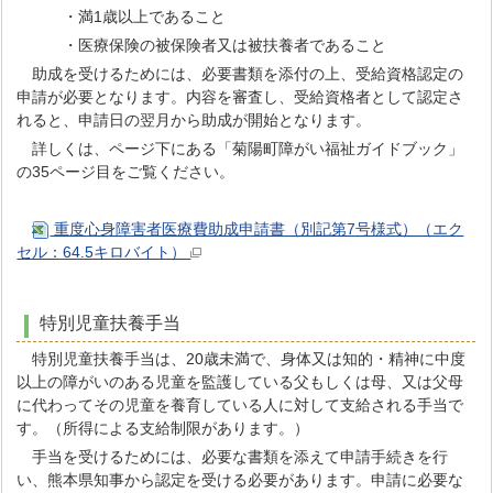
・満1歳以上であること
・医療保険の被保険者又は被扶養者であること
助成を受けるためには、必要書類を添付の上、受給資格認定の
申請が必要となります。内容を審査し、受給資格者として認定さ
れると、申請日の翌月から助成が開始となります。
詳しくは、ページ下にある「菊陽町障がい福祉ガイドブック」
の35ページ目をご覧ください。
重度心身障害者医療費助成申請書（別記第7号様式）（エク
セル：64.5キロバイト）
特別児童扶養手当
特別児童扶養手当は、20歳未満で、身体又は知的・精神に中度
以上の障がいのある児童を監護している父もしくは母、又は父母
に代わってその児童を養育している人に対して支給される手当で
す。（所得による支給制限があります。）
手当を受けるためには、必要な書類を添えて申請手続きを行
い、熊本県知事から認定を受ける必要があります。申請に必要な