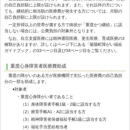
の自己負担額に上限が設けられます。また、それ以外の方につい
ても、継続的に相当額の医療費が発生する方については、月額の
自己負担額に上限が設けられます。
一定所得以上の世帯が属する方で病状が「重度かつ継続」に該
当しない場合には、公費負担の対象外となります。
なお、自立支援医療には精神通院医療、更生医療、育成医療の3
種類がありますが、詳しくはページ下にある「菊陽町障がい福祉
ガイドブック」の33ページ目及び34ページ目をご覧ください。
重度心身障害者医療費助成
重度の障がいのある方が医療機関で支払った医療費の自己負担
分の一部を助成します。
♦対象者
・重度心身障がい者であること
（1）身体障害者手帳1級・2級に該当する方
（2）療育手帳A1・A2に該当する方
（3）精神障害者保健福祉手帳1級に該当する方
（4）福祉手当受給相当者