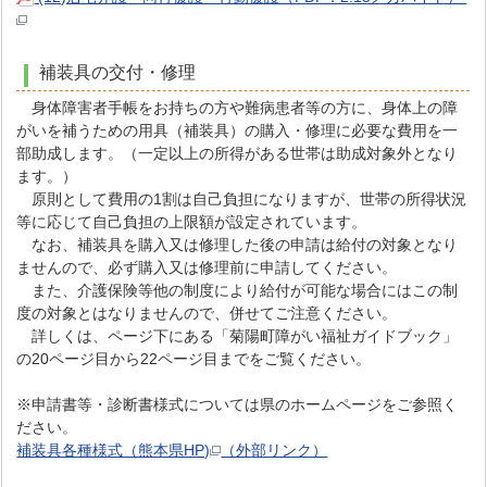
補装具の交付・修理
身体障害者手帳をお持ちの方や難病患者等の方に、身体上の障
がいを補うための用具（補装具）の購入・修理に必要な費用を一
部助成します。（一定以上の所得がある世帯は助成対象外となり
ます。）
原則として費用の1割は自己負担になりますが、世帯の所得状況
等に応じて自己負担の上限額が設定されています。
なお、補装具を購入又は修理した後の申請は給付の対象となり
ませんので、必ず購入又は修理前に申請してください。
また、介護保険等他の制度により給付が可能な場合にはこの制
度の対象とはなりませんので、併せてご注意ください。
詳しくは、ページ下にある「菊陽町障がい福祉ガイドブック」
の20ページ目から22ページ目までをご覧ください。
※申請書等・診断書様式については県のホームページをご参照く
ださい。
補装具各種様式（熊本県HP)
（外部リンク）