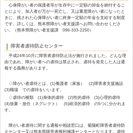
心身障がい者の保護者等が生存中に一定額の掛金を納付するこ
とにより、加入者が万が一死亡し、又は重度障がい者になったと
きに、残された心身障がい者に終身一定額の年金を支給する制度
です。詳しくは、熊本県障がい者支援課へお問い合わせくださ
い。（熊本県障がい者支援課 096-333-2250）
障害者虐待防止センター
平成24年10月に障害者虐待防止法が施行されました。どんな理
由であれ、障がい者への虐待は禁止され、虐待を発見した人は通
報する義務があります。
♢障がい者虐待とは、(1)養護者（家族） (2)障害者支援施設
(3)職場 での虐待をいいます。
♢虐待の種類 (1)身体的虐待 (2)性的虐待 (3)心理的虐待
(4)放棄・放任（ネグレクト） (5)経済的虐待 の5つに分かれま
す。
障がい者虐待に関する通報や相談窓口は、菊陽町障害者虐待防
止センター又は熊本県障害者権利擁護センターとなります。虐待