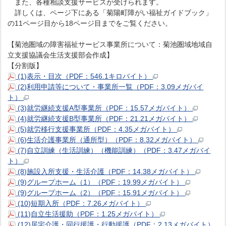
また、各種相談支援サービスが受けられます。
詳しくは、ページ下にある「菊陽町障がい福祉ガイドブック」
の11ページ目から18ページ目までをご覧ください。
【菊池圏域の障害福祉サービス事業所について：菊池圏域地域自
立支援協議会生活支援部会作成】
【分割版】
(1)表示・目次（PDF：546.1キロバイト）
(2)利用申請等について・事業所一覧（PDF：3.09メガバイ
ト）
(3)就労継続支援A型事業所（PDF：15.57メガバイト）
(4)就労継続支援B型事業所（PDF：21.21メガバイト）
(5)就労移行支援事業所（PDF：4.35メガバイト）
(6)生活介護事業所（通所型）（PDF：8.32メガバイト）
(7)自立訓練（生活訓練）（機能訓練）（PDF：3.47メガバイ
ト）
(8)施設入所支援・生活介護（PDF：14.38メガバイト）
(9)グループホーム（1）（PDF：19.99メガバイト）
(9)グループホーム（2）（PDF：15.91メガバイト）
(10)短期入所（PDF：7.26メガバイト）
(11)自立生活援助（PDF：1.25メガバイト）
(12)居宅介護・同行援護・行動援護（PDF：2.13メガバイト）