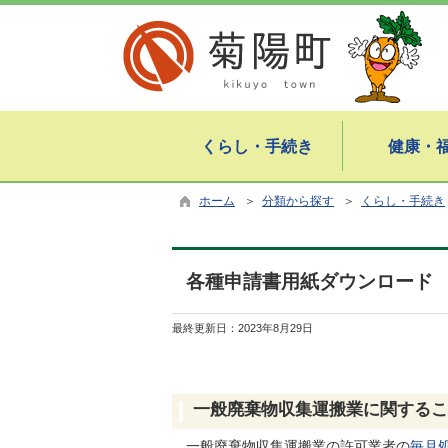
くらし・手続き
健康・
ホーム
＞
分類から探す
＞
くらし・手続き
各種申請書用紙ダウンロード
最終更新日：
2023年8月29日
一般廃棄物収集運搬業に関するこ
一般廃棄物収集運搬業の許可業者の
毎月処