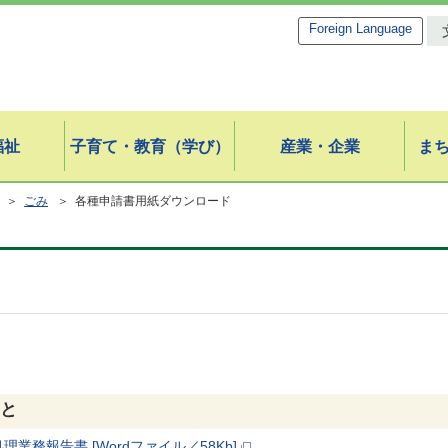
Foreign Language
福祉
子育て・教育（学び）
産業・企業
ま
＞
ごみ
＞ 各種申請書用紙ダウンロード
と
理業務報告書 [Wordファイル／58Kb]