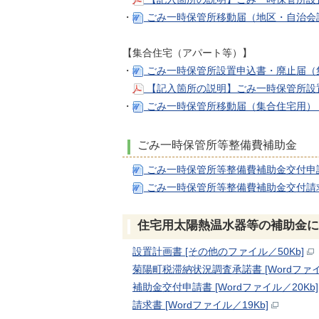
・
ごみ一時保管所移動届（地区・自治会
【集合住宅（アパート等）】
・
ごみ一時保管所設置申込書・廃止届（集
【記入箇所の説明】ごみ一時保管所設置申
・
ごみ一時保管所移動届（集合住宅用）
ごみ一時保管所等整備費補助金
ごみ一時保管所等整備費補助金交付申
ごみ一時保管所等整備費補助金交付請求
住宅用太陽熱温水器等の補助金に
設置計画書 [その他のファイル／50Kb]
菊陽町税滞納状況調査承諾書 [Wordファイ
補助金交付申請書 [Wordファイル／20Kb]
請求書 [Wordファイル／19Kb]