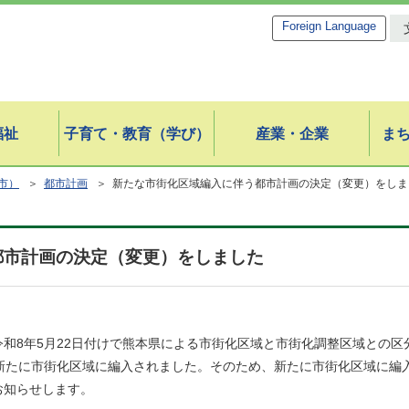
Foreign Language
福祉
子育て・教育（学び）
産業・企業
ま
市）
＞
都市計画
＞ 新たな市街化区域編入に伴う都市計画の決定（変更）をしま
都市計画の決定（変更）をしました
和8年5月22日付けで熊本県による市街化区域と市街化調整区域との区
aが新たに市街化区域に編入されました。そのため、新たに市街化区域に
お知らせします。