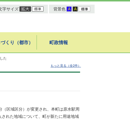
文字サイズ
背景色
ちづくり（都市）
町政情報
した
もっと見る（全2件）
分（区域区分）が変更され、本町は原水駅周
編入された地域について、町が新たに用途地域