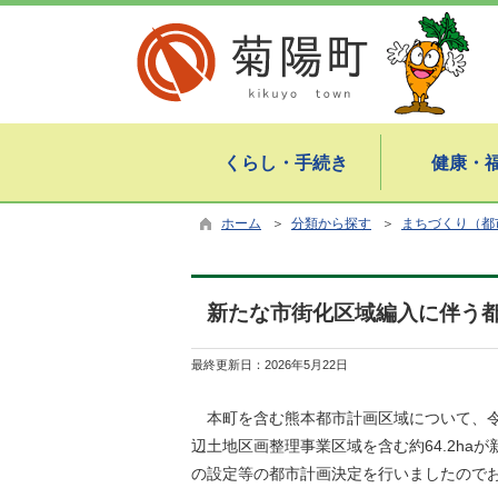
くらし・手続き
健康・
ホーム
＞
分類から探す
＞
まちづくり（都
新たな市街化区域編入に伴う
最終更新日：
2026年5月22日
本町を含む熊本都市計画区域について、令
辺土地区画整理事業区域を含む約64.2h
の設定等の都市計画決定を行いましたので