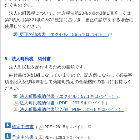
だくものです。
法人の町民税について、地方税法第20条の9の3第1項若しくは
第2項又は第321条の8の2規定に基づき、更正の請求をする場合に
使用してください。
更正の請求書（エクセル：56.5キロバイト）
5．法人町民税 納付書
法人町民税を納付するための書類です。
納付書は3枚1組になっていますので、記入例にならって必要事
項を記入及び印刷をして菊陽町指定の金融機関の窓口にお持ちく
ださい。
法人町民税納付書（エクセル：57.1キロバイト）
法人町民税納付書（PDF：267.9キロバイト）
法人町民税納付書記入例（PDF：316.5キロバイト）
確定申告書
（
PDF：281.5キロバイト）
予定申告書
（
PDF：128.3キロバイト）