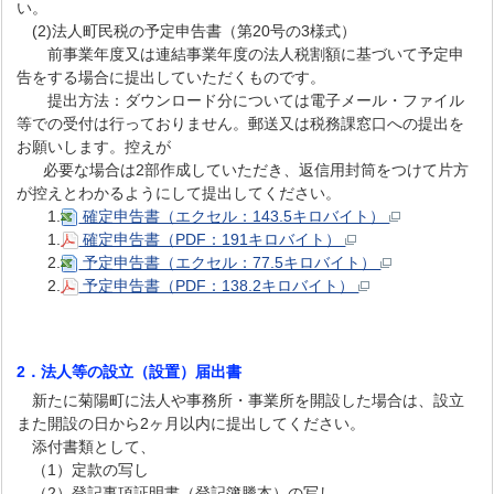
い。
(2)法人町民税の予定申告書（第20号の3様式）
前事業年度又は連結事業年度の法人税割額に基づいて予定申
告をする場合に提出していただくものです。
提出方法：ダウンロード分については電子メール・ファイル
等での受付は行っておりません。郵送又は税務課窓口への提出を
お願いします。控えが
必要な場合は2部作成していただき、返信用封筒をつけて片方
が控えとわかるようにして提出してください。
1.
確定申告書（エクセル：143.5キロバイト）
1.
確定申告書（PDF：191キロバイト）
2.
予定申告書（エクセル：77.5キロバイト）
2.
予定申告書（PDF：138.2キロバイト）
2．法人等の設立（設置）届出書
新たに菊陽町に法人や事務所・事業所を開設した場合は、設立
また開設の日から2ヶ月以内に提出してください。
添付書類として、
（1）定款の写し
（2）登記事項証明書（登記簿謄本）の写し