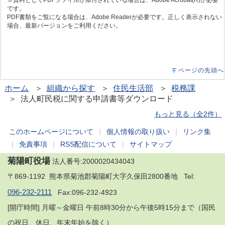
※資料としてPDFファイルが添付されている場合は、Adobe Acrobat(R)が必要
です。
PDF書類をご覧になる場合は、Adobe Readerが必要です。正しく表示されない
場合、最新バージョンをご利用ください。
ページの先頭へ
ホーム
＞
組織から探す
＞
住民生活部
＞
税務課
＞ 法人町民税に関する申請書等ダウンロード
もっと見る（全2件）
このホームページについて
｜
個人情報の取り扱い
｜
リンク集
｜
免責事項
｜
RSS配信について
｜
サイトマップ
菊陽町役場
法人番号:2000020434043
〒869-1192 熊本県菊池郡菊陽町大字久保田2800番地 Tel:
096-232-2111
Fax:096-232-4923
[開庁時間] 月曜～金曜日 午前8時30分から午後5時15分まで（国民
の祝日、休日、年末年始を除く）