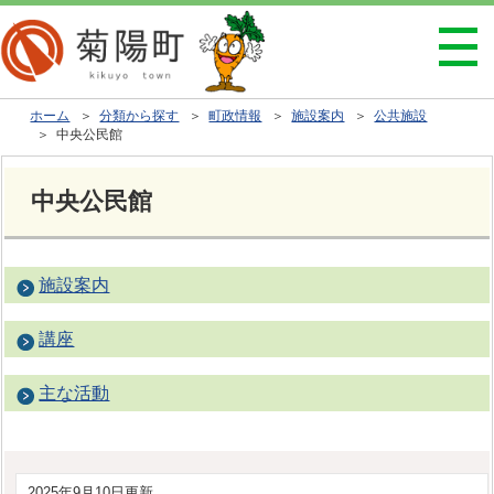
ホーム
＞
分類から探す
＞
町政情報
＞
施設案内
＞
公共施設
＞ 中央公民館
中央公民館
施設案内
講座
主な活動
2025年9月10日更新