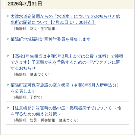
2026年7月31日
大津水道企業団からの「水道水」についてのお知らせと給
水所の閉鎖について【7月31日 17：00時点】
（菊陽町、防災・災害情報）
菊陽町地域福祉計画検討委員を募集します
【高校1年生相当は令和9年3月末までは公費（無料）で接種
できます】子宮頸がんを予防するためのHPVワクチンに関
するお知らせ
（菊陽町、健康づくり）
菊陽町認可保育施設の空き状況（令和8年9月入所申込分）
を公表します
（菊陽町、子育て）
【注意喚起】災害時の熱中症・循環器病予防について ～命
を守るための備えと対策～
（菊陽町、防災・災害情報、健康づくり）